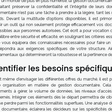
 un monde de plus en plus numérisé, la gestion documentaire 
aitant préserver la confidentialité et l'intégrité de leurs 
entaire n'est pas une tâche à prendre à la légère, tant les r
ds. Devant la multitude d'options disponibles, il est prim
sir un outil qui non seulement protège efficacement vos do
ssibles aux personnes autorisées. Cet écrit a pour vocation 
ilibre entre sécurité et efficacité, en soulignant les critères 
e vous équipera des connaissaires nécessaires pour faire un 
répondra aux exigences spécifiques de votre structure. Ain
amentaux qui détermineront la robustesse et la pertinence de
entifier les besoins spécifiq
 même d'envisager les différentes offres du marché, il est p
e organisation en matière de gestion documentaire. Cela
ments à gérer, le volume de données, les niveaux d'accès 
ernés. Intégrer ces éléments dès le départ permettra de cib
se perdre parmi les fonctionnalités superflues. Une analyse 
 documentaire, éclairera les décideurs sur les spécificités 