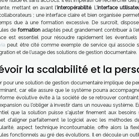
être fluide et sans accrocs. Il est impératif de rechercher de
ante, mettant en avant l'
interopérabilité
. L'
interface utilisate
collaborateurs ; une interface claire et bien organisée perme
emps due à une formation excessive. De surcroît, dispose
ules de
formation
adaptés peut grandement contribuer à l'ef
cace est essentiel pour résoudre rapidement les éventuel
via
peut être cité comme exemple de service qui associe sé
égration et de l'usage des solutions de gestion documentaire.
évoir la scalabilité et la per
r pour une solution de gestion documentaire implique de pense
rminant, car elle assure que le système pourra accompagner
eforme évolutive évite à la société de se retrouver contraint
xpansion ou l'obliger à investir dans un nouveau système. En
ntiel que la solution puisse s'ajuster finement aux besoins 
et d'aligner parfaitement le logiciel avec les méthodes de
larité, aspect technique incontournable, offre alors la flexi
es fonctionnels au gré des évolutions. Il en découle un outi