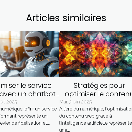
Articles similaires
miser le service
Stratégies pour
 avec un chatbot :
optimiser le conten
ls avantages ?
web avec l'intelligen
oût 2025
Mar. 3 juin 2025
 numérique, offrir un service
À l'ère du numérique, l'optimisati
artificielle
rformant représente un
du contenu web grâce à
evier de fidélisation et...
l'intelligence artificielle représent
une...