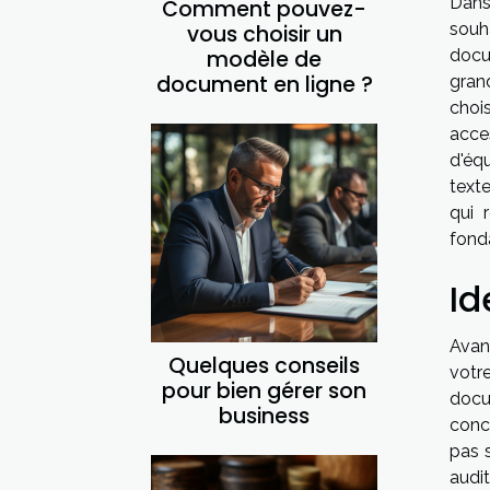
Dans
Comment pouvez-
souh
vous choisir un
modèle de
docum
document en ligne ?
gran
choi
acce
d'équ
text
qui 
fond
Id
Avant
Quelques conseils
votr
pour bien gérer son
docu
business
conc
pas 
audit