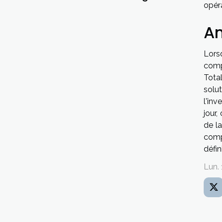
opéra
An
Lorsq
compt
Total
solu
l'inv
jour,
de l
comp
défin
Lun. 