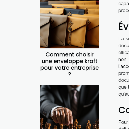
capa
proce
Év
La sé
docu
effi
Comment choisir
non 
une enveloppe kraft
l'ac
pour votre entreprise
?
prom
docu
que 
qu'au
Co
Pour