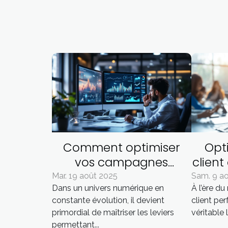
Comment optimiser
Opti
vos campagnes
client
publicitaires en ligne
que
Mar. 19 août 2025
Sam. 9 a
Dans un univers numérique en
À l’ère du
pour maximiser le ROI ?
constante évolution, il devient
client pe
primordial de maîtriser les leviers
véritable l
permettant...