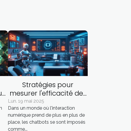
Stratégies pour
u
mesurer l'efficacité des
ce
chatbots dans le
Lun. 19 mai 2025
on
Dans un monde où l'interaction
service client
numérique prend de plus en plus de
e
place, les chatbots se sont imposés
comme...