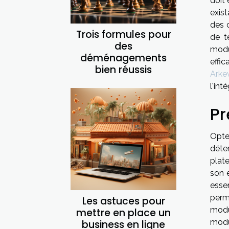
doit 
exist
des 
Trois formules pour
de t
des
mod
déménagements
effi
bien réussis
Arke
l'int
Pr
Opte
déte
plat
son e
esse
perm
Les astuces pour
modu
mettre en place un
modul
business en ligne