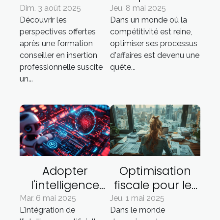
après une
d'affaires
Dim. 3 août 2025
Jeu. 8 mai 2025
Découvrir les
Dans un monde où la
formation
comment
perspectives offertes
compétitivité est reine,
conseiller en
gagner en
après une formation
optimiser ses processus
insertion
efficacité et
conseiller en insertion
d'affaires est devenu une
professionnelle
réduire les
professionnelle suscite
quête...
?
coûts
un...
Adopter
Optimisation
l'intelligence
fiscale pour les
artificielle pour
freelancers en
Mar. 6 mai 2025
Jeu. 1 mai 2025
L'intégration de
Dans le monde
transformer
2023 tendances