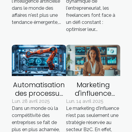
l'intelligence artificielle
dynamique de
votre business
et stratégies
dans le monde des
l'entrepreneuriat, les
model
affaires n'est plus une
freelancers font face à
tendance émergente,...
un défi constant :
optimiser leur...
Automatisation
Marketing
des processus
d'influence
d'affaires -
pour les
Lun. 28 avril 2025
Lun. 14 avril 2025
Dans un monde où la
Le marketing d'influence
Outils sous-
marques B2B
compétitivité des
n'est pas seulement une
estimés pour
stratégies et
entreprises se fait de
stratégie réservée au
une efficacité
plateformes
plus en plus acharnée,
secteur B2C. En effet,