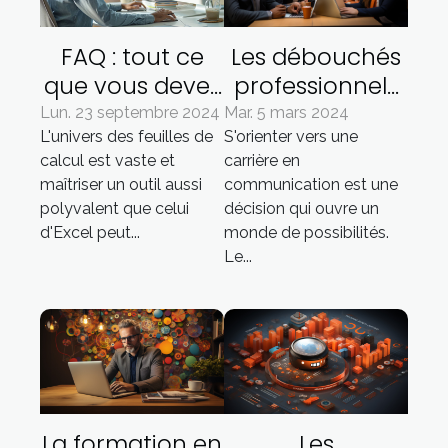
Les débouchés
FAQ : tout ce
professionnels
que vous devez
après une
savoir sur les
Mar. 5 mars 2024
Lun. 23 septembre 2024
S'orienter vers une
L'univers des feuilles de
formation en
formations
carrière en
calcul est vaste et
école de
Excel
communication est une
maîtriser un outil aussi
communication
décision qui ouvre un
polyvalent que celui
: Quels secteurs
monde de possibilités.
d'Excel peut...
recrutent le
Le...
plus ?
La formation en
Les