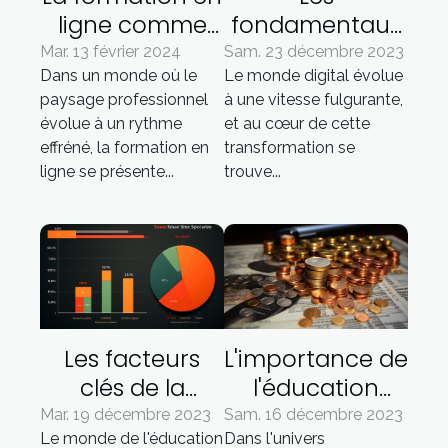
ligne comme
fondamentaux
outil
du SEO : une
Mar. 13 février 2024
Sam. 23 décembre 2023
Dans un monde où le
Le monde digital évolue
d'adaptation
introduction
paysage professionnel
à une vitesse fulgurante,
aux
pour les
évolue à un rythme
et au cœur de cette
changements
débutants
effréné, la formation en
transformation se
du marché
ligne se présente...
trouve...
Les facteurs
L'importance de
clés de la
l'éducation
réussite pour
financière pour
Mar. 19 décembre 2023
Sam. 16 décembre 2023
Le monde de l'éducation
Dans l'univers
les plateformes
les