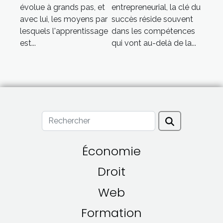
évolue à grands pas, et
entrepreneurial, la clé du
de soutien
entrepreneurs
avec lui, les moyens par
succès réside souvent
scolaire en ligne
lesquels l'apprentissage
dans les compétences
est...
qui vont au-delà de la...
Économie
Droit
Web
Formation