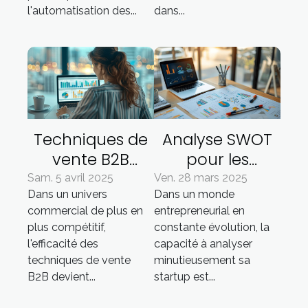
accrue
émergentes
l'automatisation des...
dans...
Techniques de
Analyse SWOT
vente B2B
pour les
comment
startups étape
Sam. 5 avril 2025
Ven. 28 mars 2025
Dans un univers
Dans un monde
personnaliser
par étape
commercial de plus en
entrepreneurial en
votre approche
plus compétitif,
constante évolution, la
pour des
l'efficacité des
capacité à analyser
résultats
techniques de vente
minutieusement sa
optimaux
B2B devient...
startup est...