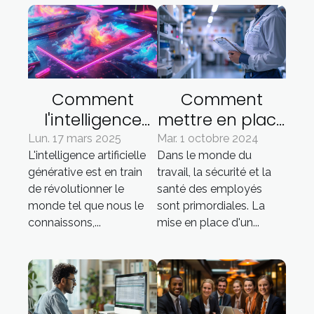
Comment
Comment
l'intelligence
mettre en place
artificielle
et actualiser
Lun. 17 mars 2025
Mar. 1 octobre 2024
L'intelligence artificielle
Dans le monde du
générative
régulièrement
générative est en train
travail, la sécurité et la
transforme les
votre DUERP
de révolutionner le
santé des employés
industries
monde tel que nous le
sont primordiales. La
créatives
connaissons,...
mise en place d'un...