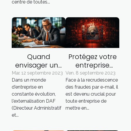
centre de toutes...
Quand
Protégez votre
envisager une
entreprise
externalisation
contre les
Mar. 12 septembre 2023
Ven. 8 septembre 2023
Dans un monde
Face à la recrudescence
DAF : une guide
fraudes par
d'entreprise en
des fraudes par e-mail, il
pratique
email grâce à la
constante évolution,
est devenu crucial pour
vérification
l'externalisation DAF
toute entreprise de
(Directeur Administratif
mettre en...
et...