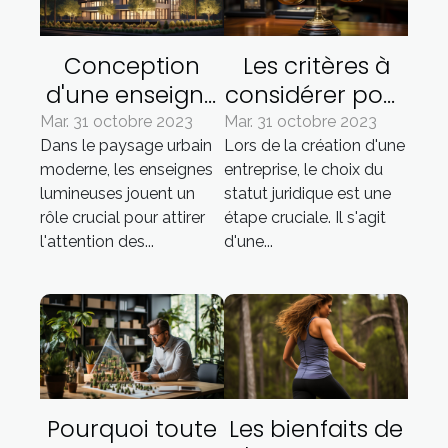
Conception
Les critères à
d'une enseigne
considérer pour
lumineuse :
choisir le statut
Mar. 31 octobre 2023
Mar. 31 octobre 2023
Dans le paysage urbain
Lors de la création d'une
facteurs à
juridique
moderne, les enseignes
entreprise, le choix du
prendre en
adapté à votre
lumineuses jouent un
statut juridique est une
compte
entreprise
rôle crucial pour attirer
étape cruciale. Il s'agit
l'attention des...
d'une...
Pourquoi toute
Les bienfaits de