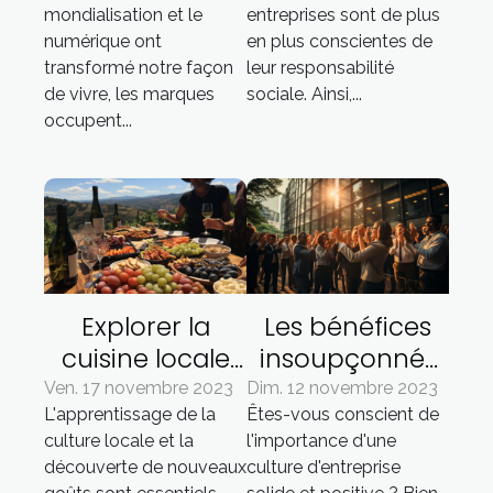
mondialisation et le
entreprises sont de plus
contemporaine
sociale
numérique ont
en plus conscientes de
transformé notre façon
leur responsabilité
de vivre, les marques
sociale. Ainsi,...
occupent...
Explorer la
Les bénéfices
cuisine locale
insoupçonnés
lors d'un
d'une excellente
Ven. 17 novembre 2023
Dim. 12 novembre 2023
L'apprentissage de la
Êtes-vous conscient de
séminaire en
culture
culture locale et la
l'importance d'une
Corse
d'entreprise
découverte de nouveaux
culture d'entreprise