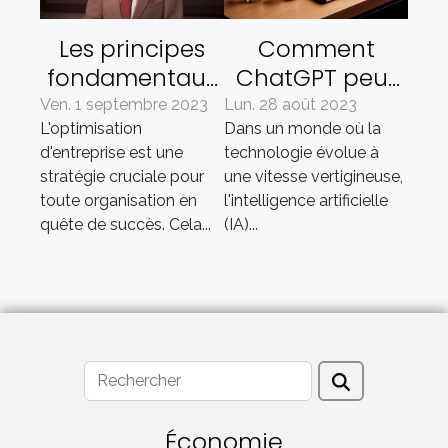
Les principes
Comment
fondamentaux
ChatGPT peut
de
aider les
Ven. 1 septembre 2023
Lun. 28 août 2023
L'optimisation
Dans un monde où la
l'optimisation
entreprises à
d'entreprise est une
technologie évolue à
d'entreprise
économiser du
stratégie cruciale pour
une vitesse vertigineuse,
temps et de
toute organisation en
l'intelligence artificielle
l'argent
quête de succès. Cela...
(IA)...
Économie