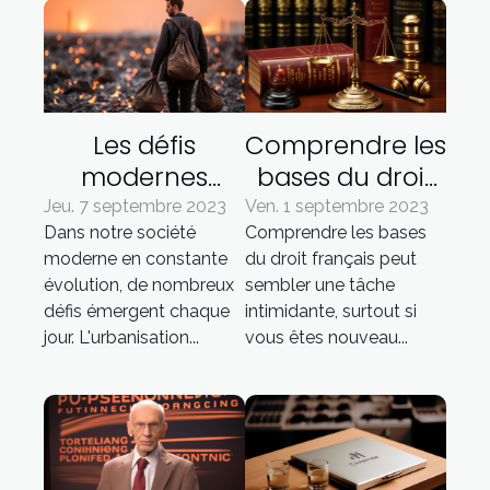
Les défis
Comprendre les
modernes
bases du droit
auxquels la
français
Jeu. 7 septembre 2023
Ven. 1 septembre 2023
Dans notre société
Comprendre les bases
Société est
moderne en constante
du droit français peut
confrontée
évolution, de nombreux
sembler une tâche
défis émergent chaque
intimidante, surtout si
jour. L'urbanisation...
vous êtes nouveau...