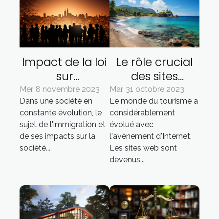
Impact de la loi
Le rôle crucial
sur
des sites
l'immigration
internet dans le
Mer. 8 novembre 2023
Mar. 31 octobre 2023
Dans une société en
Le monde du tourisme a
sur la société
tourisme
constante évolution, le
considérablement
française
guadeloupéen
sujet de l'immigration et
évolué avec
de ses impacts sur la
l'avènement d'Internet.
société...
Les sites web sont
devenus...