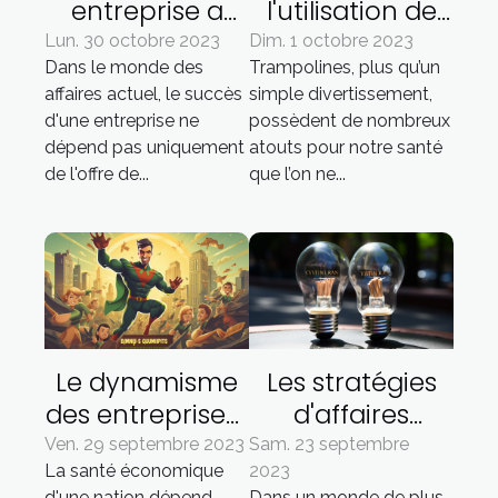
entreprise a
l'utilisation de
besoin d'un
trampolines
Lun. 30 octobre 2023
Dim. 1 octobre 2023
Dans le monde des
Trampolines, plus qu’un
plan d'affaires
pour la santé
affaires actuel, le succès
simple divertissement,
ambitieux
d'une entreprise ne
possèdent de nombreux
dépend pas uniquement
atouts pour notre santé
de l'offre de...
que l’on ne...
Le dynamisme
Les stratégies
des entreprises :
d'affaires
garant d'une
innovantes
Ven. 29 septembre 2023
Sam. 23 septembre
La santé économique
2023
bonne santé
pour une
d'une nation dépend
Dans un monde de plus