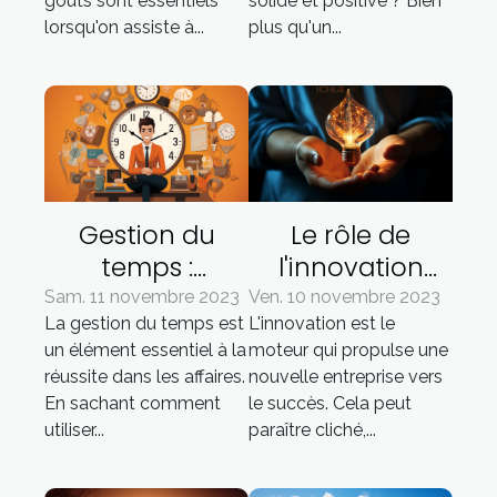
goûts sont essentiels
solide et positive ? Bien
lorsqu'on assiste à...
plus qu'un...
Gestion du
Le rôle de
temps :
l'innovation
comment
dans le succès
Sam. 11 novembre 2023
Ven. 10 novembre 2023
La gestion du temps est
L'innovation est le
augmenter son
d'une nouvelle
un élément essentiel à la
moteur qui propulse une
efficacité dans
entreprise
réussite dans les affaires.
nouvelle entreprise vers
les affaires
En sachant comment
le succès. Cela peut
utiliser...
paraître cliché,...