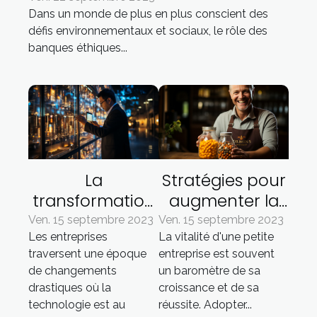
Dans un monde de plus en plus conscient des
défis environnementaux et sociaux, le rôle des
banques éthiques...
La
Stratégies pour
transformation
augmenter la
digitale de la
vitalité dans les
Ven. 15 septembre 2023
Ven. 15 septembre 2023
Les entreprises
La vitalité d'une petite
gestion
petites
traversent une époque
entreprise est souvent
d'entreprise
entreprises
de changements
un baromètre de sa
grâce à
drastiques où la
croissance et de sa
l'Inforegistre
technologie est au
réussite. Adopter...