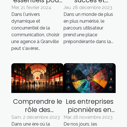
choisir une
échecs dans la
Mer. 21 février 2024
Jeu. 28 décembre 2023
Dans l'univers
Dans un monde de plus
agence de
mise en œuvre
dynamique et
en plus numérisé, le
communication
du parcours
concurrentiel de la
parcours utilisateur
à Granville
utilisateur
communication, choisir
prend une place
une agence à Granville
prépondérante dans la...
peut s'avérer...
Comprendre le
Les entreprises
rôle des
pionnières en
marques dans
matière de
Sam. 2 décembre 2023
Mar. 28 novembre 2023
Dans une ère où la
De nos jours, les
la société
responsabilité