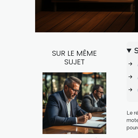
SUR LE MÊME
SUJET
Le r
moteu
pourq