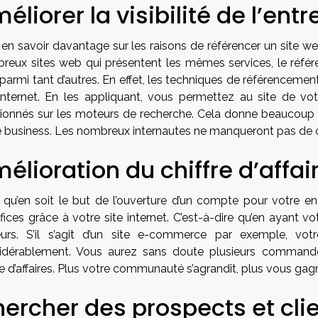
éliorer la visibilité de l’entr
 en savoir davantage sur les raisons de référencer un site w
reux sites web qui présentent les mêmes services, le référ
armi tant d’autres. En effet, les techniques de référencement
 internet. En les appliquant, vous permettez au site de vot
ionnés sur les moteurs de recherche. Cela donne beaucoup plu
 business. Les nombreux internautes ne manqueront pas de ce f
élioration du chiffre d’affai
 qu’en soit le but de l’ouverture d’un compte pour votre ent
ices grâce à votre site internet. C’est-à-dire qu’en ayant v
teurs. S’il s’agit d’un site e-commerce par exemple, v
idérablement. Vous aurez sans doute plusieurs commande
re d’affaires. Plus votre communauté s’agrandit, plus vous gag
ercher des prospects et cli