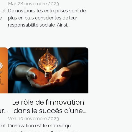
ne
de responsabilité
Mar. 28 novembre 2023
 et
De nos jours, les entreprises sont de
sociale
e
plus en plus conscientes de leur
responsabilité sociale. Ainsi,...
Le rôle de l'innovation
r
dans le succès d'une
es
nouvelle entreprise
Ven. 10 novembre 2023
ent
L'innovation est le moteur qui