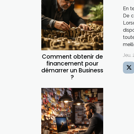
En te
De c
Lors
disp
tout
meill
Jeu. 
Comment obtenir de
financement pour
démarrer un Business
?