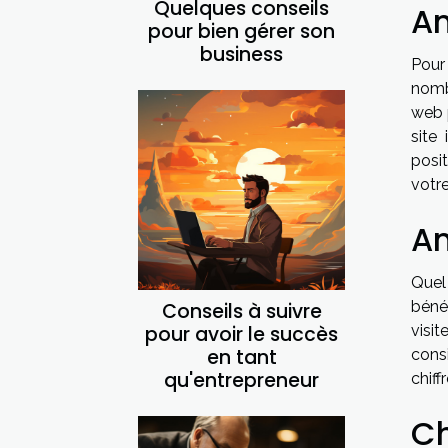
Quelques conseils
Am
pour bien gérer son
business
Pour
nomb
web p
site
posit
votre
Am
Quel
bénéf
Conseils à suivre
pour avoir le succès
visi
en tant
cons
qu'entrepreneur
chiff
Ch