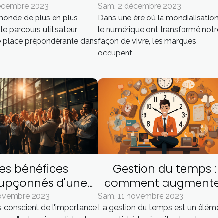
re du parcours
société contemporai
décembre 2023
Sam. 2 décembre 2023
onde de plus en plus
Dans une ère où la mondialisation
utilisateur
le parcours utilisateur
le numérique ont transformé notr
 place prépondérante dans
façon de vivre, les marques
occupent...
Les bénéfices
Gestion du temps :
oupçonnés d'une
comment augmente
ellente culture
son efficacité dans l
novembre 2023
Sam. 11 novembre 2023
 conscient de l'importance
La gestion du temps est un élém
d'entreprise
affaires