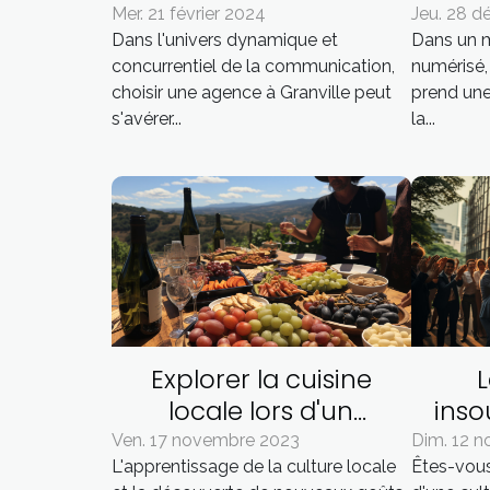
agence de
œuv
Mer. 21 février 2024
Jeu. 28 
Dans l'univers dynamique et
Dans un m
communication à
concurrentiel de la communication,
numérisé, 
Granville
choisir une agence à Granville peut
prend une
s'avérer...
la...
Explorer la cuisine
locale lors d'un
ins
séminaire en Corse
exc
Ven. 17 novembre 2023
Dim. 12 
L'apprentissage de la culture locale
Êtes-vous