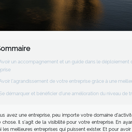
Sommaire
Avoir un accompagnement et un guide dans le déploiement d
eprise
Avoir l'agrandissement de votre entreprise grâce à une meill
Se démarquer et bénéficier d'une amélioration du niveau de tra
ous avez une entreprise, peu importe votre domaine d'activi
 chose. Il s'agit de la visibilité pour votre entreprise. En aya
 les meilleures entreprises qui puissent exister. Et pour avoir 