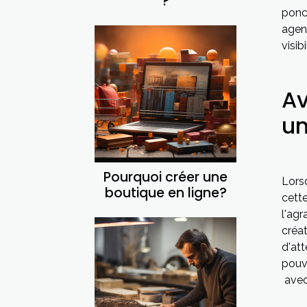
?
ponc
agen
visib
Av
un
Pourquoi créer une
Lors
boutique en ligne?
cett
l'ag
créa
d'att
pouv
avec