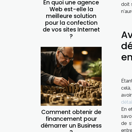
En quoi une agence
doit
Web est-elle la
n'aur
meilleure solution
pour la confection
de vos sites Internet
Av
?
dé
en
Étant
celà
avoir
détai
En ef
Comment obtenir de
savo
financement pour
de s
démarrer un Business
entr