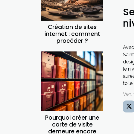
Se
ni
Création de sites
internet : comment
procéder ?
Avec
Sain
desi
le ni
aure
toile.
Ven.
Pourquoi créer une
carte de visite
demeure encore