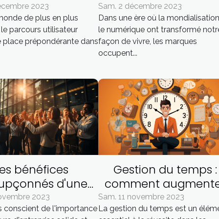
re du parcours
société contemporai
décembre 2023
Sam. 2 décembre 2023
onde de plus en plus
Dans une ère où la mondialisation
utilisateur
le parcours utilisateur
le numérique ont transformé notr
 place prépondérante dans
façon de vivre, les marques
occupent...
Les bénéfices
Gestion du temps :
oupçonnés d'une
comment augmente
ellente culture
son efficacité dans l
novembre 2023
Sam. 11 novembre 2023
 conscient de l'importance
La gestion du temps est un élém
d'entreprise
affaires