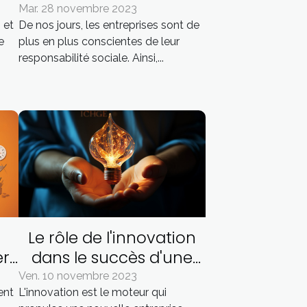
ne
de responsabilité
Mar. 28 novembre 2023
 et
De nos jours, les entreprises sont de
sociale
e
plus en plus conscientes de leur
responsabilité sociale. Ainsi,...
Le rôle de l'innovation
r
dans le succès d'une
es
nouvelle entreprise
Ven. 10 novembre 2023
ent
L'innovation est le moteur qui