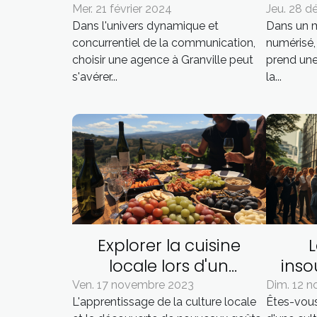
agence de
œuv
Mer. 21 février 2024
Jeu. 28 
Dans l'univers dynamique et
Dans un m
communication à
concurrentiel de la communication,
numérisé, 
Granville
choisir une agence à Granville peut
prend une
s'avérer...
la...
Explorer la cuisine
locale lors d'un
ins
séminaire en Corse
exc
Ven. 17 novembre 2023
Dim. 12 
L'apprentissage de la culture locale
Êtes-vous