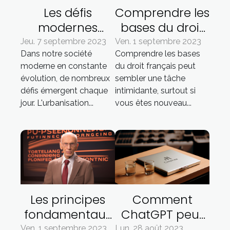
Les défis
Comprendre les
modernes
bases du droit
auxquels la
français
Jeu. 7 septembre 2023
Ven. 1 septembre 2023
Dans notre société
Comprendre les bases
Société est
moderne en constante
du droit français peut
confrontée
évolution, de nombreux
sembler une tâche
défis émergent chaque
intimidante, surtout si
jour. L'urbanisation...
vous êtes nouveau...
Les principes
Comment
fondamentaux
ChatGPT peut
de
aider les
Ven. 1 septembre 2023
Lun. 28 août 2023