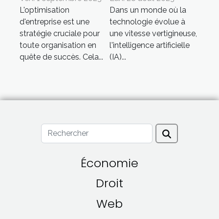
L'optimisation
Dans un monde où la
l'optimisation
entreprises à
d'entreprise est une
technologie évolue à
d'entreprise
économiser du
stratégie cruciale pour
une vitesse vertigineuse,
temps et de
toute organisation en
l'intelligence artificielle
l'argent
quête de succès. Cela...
(IA)...
Économie
Droit
Web