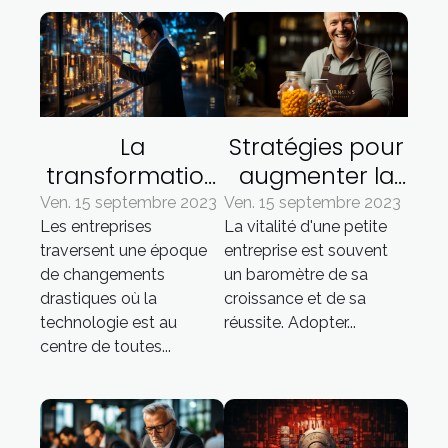
La
Stratégies pour
transformation
augmenter la
digitale de la
vitalité dans les
Ven. 15 septembre 2023
Ven. 15 septembre 2023
Les entreprises
La vitalité d'une petite
gestion
petites
traversent une époque
entreprise est souvent
d'entreprise
entreprises
de changements
un baromètre de sa
grâce à
drastiques où la
croissance et de sa
l'Inforegistre
technologie est au
réussite. Adopter...
centre de toutes...