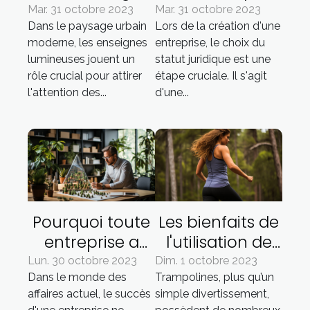
lumineuse :
choisir le statut
Mar. 31 octobre 2023
Mar. 31 octobre 2023
Dans le paysage urbain
Lors de la création d'une
facteurs à
juridique
moderne, les enseignes
entreprise, le choix du
prendre en
adapté à votre
lumineuses jouent un
statut juridique est une
compte
entreprise
rôle crucial pour attirer
étape cruciale. Il s'agit
l'attention des...
d'une...
Pourquoi toute
Les bienfaits de
entreprise a
l'utilisation de
besoin d'un
trampolines
Lun. 30 octobre 2023
Dim. 1 octobre 2023
Dans le monde des
Trampolines, plus qu’un
plan d'affaires
pour la santé
affaires actuel, le succès
simple divertissement,
ambitieux