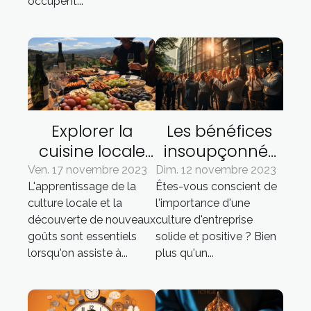
occupent...
Explorer la
Les bénéfices
cuisine locale
insoupçonnés
lors d'un
d'une excellente
Ven. 17 novembre 2023
Dim. 12 novembre 2023
L'apprentissage de la
Êtes-vous conscient de
séminaire en
culture
culture locale et la
l'importance d'une
Corse
d'entreprise
découverte de nouveaux
culture d'entreprise
goûts sont essentiels
solide et positive ? Bien
lorsqu'on assiste à...
plus qu'un...