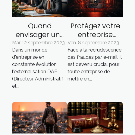
Quand
Protégez votre
envisager une
entreprise
externalisation
contre les
Mar. 12 septembre 2023
Ven. 8 septembre 2023
Dans un monde
Face à la recrudescence
DAF : une guide
fraudes par
d'entreprise en
des fraudes par e-mail, il
pratique
email grâce à la
constante évolution,
est devenu crucial pour
vérification
l'externalisation DAF
toute entreprise de
(Directeur Administratif
mettre en...
et...