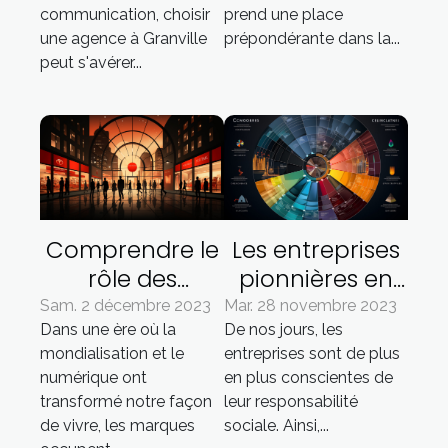
à Granville
utilisateur
communication, choisir
prend une place
une agence à Granville
prépondérante dans la...
peut s'avérer...
Comprendre le
Les entreprises
rôle des
pionnières en
marques dans
matière de
Sam. 2 décembre 2023
Mar. 28 novembre 2023
Dans une ère où la
De nos jours, les
la société
responsabilité
mondialisation et le
entreprises sont de plus
contemporaine
sociale
numérique ont
en plus conscientes de
transformé notre façon
leur responsabilité
de vivre, les marques
sociale. Ainsi,...