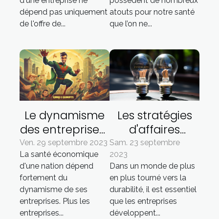
d'une entreprise ne
possèdent de nombreux
dépend pas uniquement
atouts pour notre santé
de l'offre de...
que l’on ne...
Le dynamisme
Les stratégies
des entreprises :
d'affaires
garant d'une
innovantes
Ven. 29 septembre 2023
Sam. 23 septembre
La santé économique
2023
bonne santé
pour une
d'une nation dépend
Dans un monde de plus
économique
économie
fortement du
en plus tourné vers la
durable
dynamisme de ses
durabilité, il est essentiel
entreprises. Plus les
que les entreprises
entreprises...
développent...