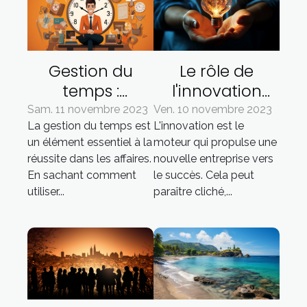
Gestion du
Le rôle de
temps :
l'innovation
comment
dans le succès
Sam. 11 novembre 2023
Ven. 10 novembre 2023
La gestion du temps est
L'innovation est le
augmenter son
d'une nouvelle
un élément essentiel à la
moteur qui propulse une
efficacité dans
entreprise
réussite dans les affaires.
nouvelle entreprise vers
les affaires
En sachant comment
le succès. Cela peut
utiliser...
paraître cliché,...