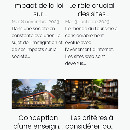
Impact de la loi
Le rôle crucial
sur
des sites
l'immigration
internet dans le
Mer. 8 novembre 2023
Mar. 31 octobre 2023
Dans une société en
Le monde du tourisme a
sur la société
tourisme
constante évolution, le
considérablement
française
guadeloupéen
sujet de l'immigration et
évolué avec
de ses impacts sur la
l'avènement d'Internet.
société...
Les sites web sont
devenus...
Conception
Les critères à
d'une enseigne
considérer pour