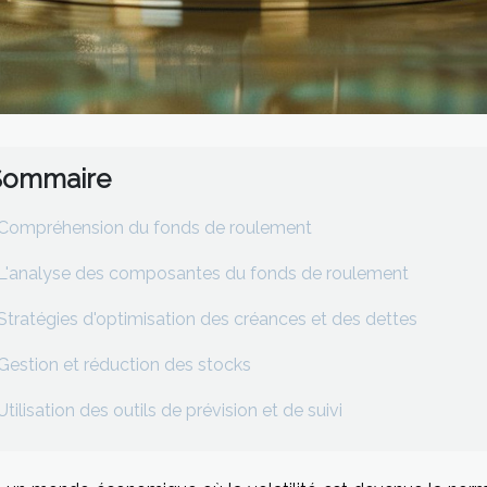
Sommaire
Compréhension du fonds de roulement
L'analyse des composantes du fonds de roulement
Stratégies d'optimisation des créances et des dettes
Gestion et réduction des stocks
Utilisation des outils de prévision et de suivi