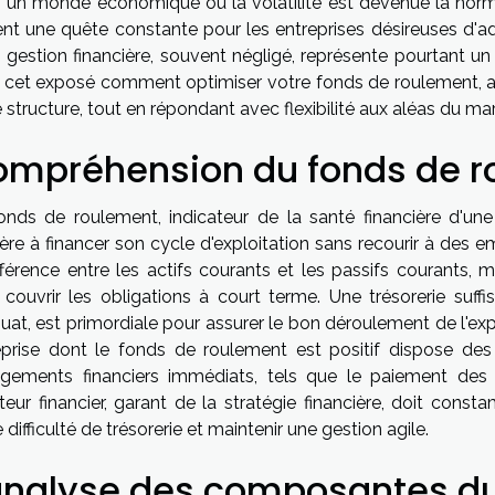
 un monde économique où la volatilité est devenue la norme
ent une quête constante pour les entreprises désireuses d'ado
 gestion financière, souvent négligé, représente pourtant un
 cet exposé comment optimiser votre fonds de roulement, afin 
 structure, tout en répondant avec flexibilité aux aléas du ma
mpréhension du fonds de r
onds de roulement, indicateur de la santé financière d'une
ère à financer son cycle d'exploitation sans recourir à des e
ifférence entre les actifs courants et les passifs courants, 
 couvrir les obligations à court terme. Une trésorerie suf
at, est primordiale pour assurer le bon déroulement de l'expl
eprise dont le fonds de roulement est positif dispose des 
gements financiers immédiats, tels que le paiement des f
teur financier, garant de la stratégie financière, doit const
 difficulté de trésorerie et maintenir une gestion agile.
analyse des composantes du