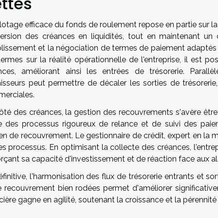
ttes
lotage efficace du fonds de roulement repose en partie sur la 
ersion des créances en liquidités, tout en maintenant un c
ablissement et la négociation de termes de paiement adaptés a
ermes sur la réalité opérationnelle de l'entreprise, il est p
nces, améliorant ainsi les entrées de trésorerie. Parall
nisseurs peut permettre de décaler les sorties de trésoreri
erciales.
ôté des créances, la gestion des recouvrements s'avère être u
e des processus rigoureux de relance et de suivi des paiem
n de recouvrement. Le gestionnaire de crédit, expert en la ma
s processus. En optimisant la collecte des créances, l'entrepr
orçant sa capacité d'investissement et de réaction face aux a
finitive, l'harmonisation des flux de trésorerie entrants et so
e recouvrement bien rodées permet d'améliorer significative
cière gagne en agilité, soutenant la croissance et la pérennité 