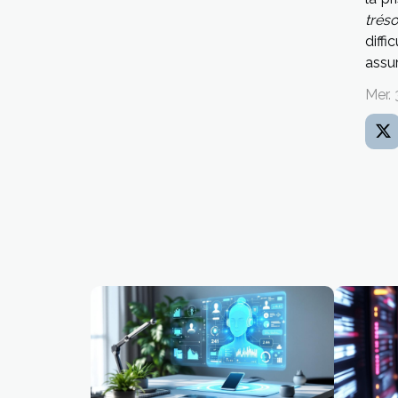
tréso
diff
assur
Mer. 