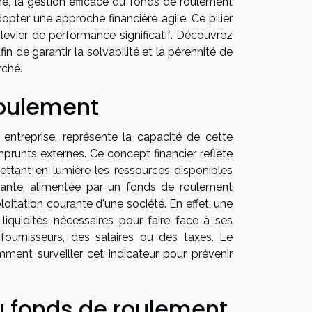
, la gestion efficace du fonds de roulement
pter une approche financière agile. Ce pilier
 levier de performance significatif. Découvrez
de garantir la solvabilité et la pérennité de
rché.
oulement
 entreprise, représente la capacité de cette
mprunts externes. Ce concept financier reflète
mettant en lumière les ressources disponibles
fisante, alimentée par un fonds de roulement
oitation courante d'une société. En effet, une
liquidités nécessaires pour faire face à ses
ournisseurs, des salaires ou des taxes. Le
amment surveiller cet indicateur pour prévenir
 fonds de roulement