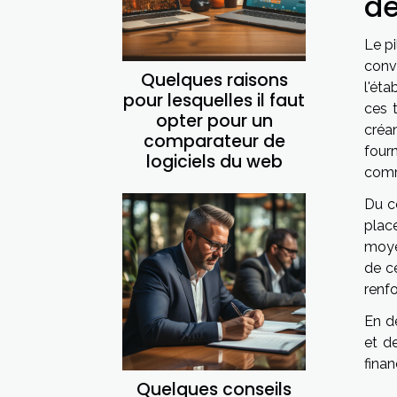
de
Le pi
conv
Quelques raisons
l'ét
pour lesquelles il faut
ces t
opter pour un
créa
comparateur de
four
logiciels du web
comm
Du c
plac
moye
de ce
renf
En dé
et d
finan
Quelques conseils