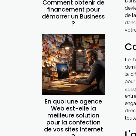
Dans
Comment obtenir de
devi
financement pour
démarrer un Business
de la
?
dans
votre
Co
Le f
derni
la d
pour
adéqu
entr
En quoi une agence
enga
Web est-elle la
direc
meilleure solution
toute
pour la confection
de vos sites Internet
L'