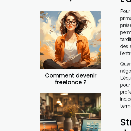
?
Pour
primo
prése
perm
tardi
des 
l'en
Quan
négoc
Comment devenir
L'éq
freelance ?
pour
prof
indic
terme
St