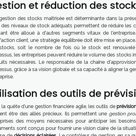
stion et réduction des stoc
gestion des stocks maîtrisée est déterminante dans la prés
t, des niveaux de stock adéquats permettent de réduire les co
ant être alloué à d'autres segments vitaux de l'entreprise
faction client, une stratégie équilibrée doit être mise en plac
stocks, soit le nombre de fois où le stock est renouvel
ssus, les entreprises peuvent réduire le volume des stocks ina
uits nécessaires. Le responsable de la chaîne d'approvis
ssus, grâce à sa vision globale et sa capacité à aligner la ges
reprise.
ilisation des outils de prévis
la quête d'une gestion financière agile, les outils de
prévision
lent être des alliés précieux. Ils permettent une
gestion pro
eprises des moyens nécessaires pour anticiper les besoi
uments sont conçus pour fournir une vision claire de la situatio
rise de
décisions éclairées
. Le contrôleur de gestion, en sa qu