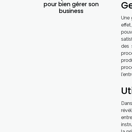
Ge
pour bien gérer son
business
Une 
effe
pouv
satis
des 
proce
prod
proce
l'ent
Ut
Dans 
révè
entr
instr
la p