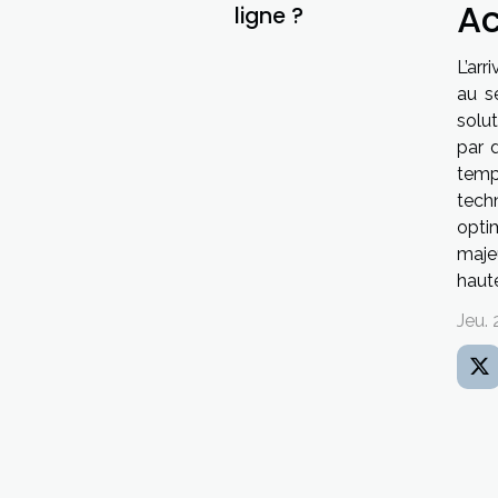
Ac
ligne ?
L’arr
au s
solu
par d
temps
tech
optim
maje
haut
Jeu. 