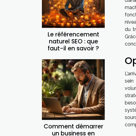
d’an
mach
fonc
nivea
du t
Le référencement
Grâc
naturel SEO : que
conce
faut-il en savoir ?
Op
L’arr
sein
volu
stra
beso
syst
sour
compé
Comment démarrer
un business en