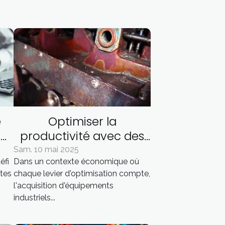
e
Optimiser la
ses
productivité avec des
équipements industriels
Sam. 10 mai 2025
éfi
Dans un contexte économique où
d'occasion
ites
chaque levier d'optimisation compte,
l'acquisition d'équipements
industriels...