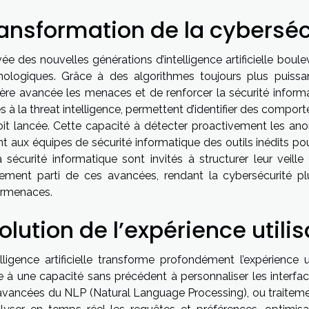
ansformation de la cyberséc
ivée des nouvelles générations d’intelligence artificielle boul
nologiques. Grâce à des algorithmes toujours plus puissant
ère avancée les menaces et de renforcer la sécurité informa
ées à la threat intelligence, permettent d’identifier des com
oit lancée. Cette capacité à détecter proactivement les ano
ant aux équipes de sécurité informatique des outils inédits p
 sécurité informatique sont invités à structurer leur veille 
nement parti de ces avancées, rendant la cybersécurité p
rmenaces.
olution de l’expérience utili
telligence artificielle transforme profondément l’expérience 
 à une capacité sans précédent à personnaliser les interfaces
avancées du NLP (Natural Language Processing), ou traiteme