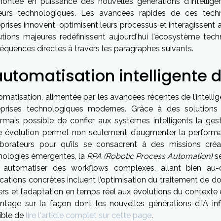
ontée en puissance des nouvelles générations d'intelligen
eurs technologiques. Les avancées rapides de ces techn
eprises innovent, optimisent leurs processus et interagissent
utions majeures redéfinissent aujourd'hui l'écosystème tec
équences directes à travers les paragraphes suivants.
automatisation intelligente
omatisation, alimentée par les avancées récentes de l’intelli
eprises technologiques modernes. Grâce à des solution
rmais possible de confier aux systèmes intelligents la ges
e évolution permet non seulement d’augmenter la performanc
aborateurs pour qu’ils se consacrent à des missions créa
nologies émergentes, la
RPA (Robotic Process Automation)
se
 automatiser des workflows complexes, allant bien au-de
ications concrètes incluent l’optimisation du traitement de 
ers et l’adaptation en temps réel aux évolutions du context
ntage sur la façon dont les nouvelles générations d’IA inf
ible de
lire l'article complet sur cette page
.