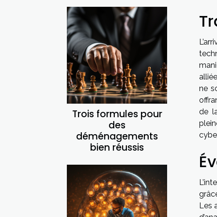
Tr
L’arr
tech
mani
alli
ne s
offr
de la
Trois formules pour
des
plei
déménagements
cybe
bien réussis
Év
L’in
grâce
Les 