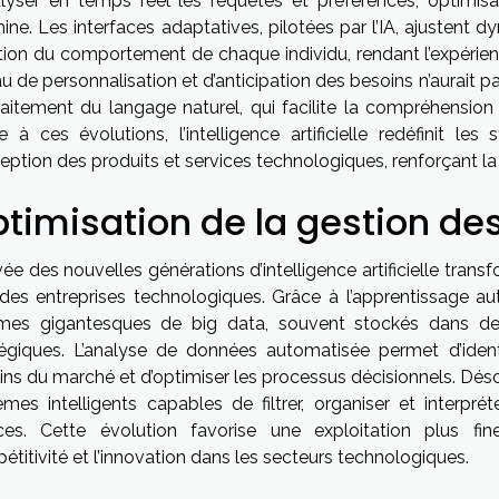
alyser en temps réel les requêtes et préférences, optimisa
ine. Les interfaces adaptatives, pilotées par l’IA, ajustent
tion du comportement de chaque individu, rendant l’expérience
u de personnalisation et d’anticipation des besoins n’aurait 
raitement du langage naturel, qui facilite la compréhensio
e à ces évolutions, l’intelligence artificielle redéfinit les
ption des produits et services technologiques, renforçant la sa
timisation de la gestion d
ivée des nouvelles générations d’intelligence artificielle tr
 des entreprises technologiques. Grâce à l’apprentissage au
mes gigantesques de big data, souvent stockés dans des 
tégiques. L’analyse de données automatisée permet d’identi
ins du marché et d’optimiser les processus décisionnels. Dés
èmes intelligents capables de filtrer, organiser et interpr
ces. Cette évolution favorise une exploitation plus fin
titivité et l’innovation dans les secteurs technologiques.