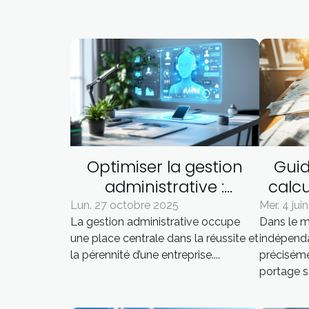
Optimiser la gestion
Gui
administrative :
calcu
avantages d'une
des
Lun. 27 octobre 2025
Mer. 4 jui
La gestion administrative occupe
Dans le m
assistance externalisée
po
une place centrale dans la réussite et
indépend
la pérennité d’une entreprise....
préciséme
portage sal