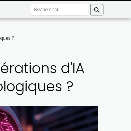
iques ?
érations d'IA
ologiques ?