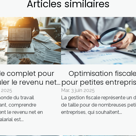
Articles similaires
de complet pour
Optimisation fiscal
ler le revenu net
pour petites entrepri
 freelances en
: Stratégies clés
n 2025
Mar. 3 juin 2025
onde du travail
La gestion fiscale représente un d
rtage salarial
ant, comprendre
de taille pour de nombreuses pet
nt le revenu net en
entreprises, qui souhaitent...
arial est...