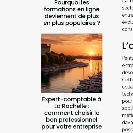
La m
Pourquoi les
sect
formations en ligne
deviennent de plus
entr
en plus populaires ?
évol
cons
L’
L’aut
entr
déso
Cett
coll
tech
Expert-comptable à
pour
La Rochelle :
appl
comment choisir le
méti
bon professionnel
dava
pour votre entreprise
poss